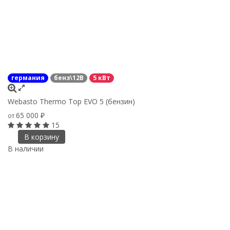
германия
бенз\12В
5 кВт
Webasto Thermo Top EVO 5 (бензин)
65 000
от
₽
15
В корзину
В наличии