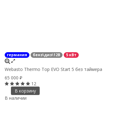
германия
бенз\диз\12В
5 кВт
Webasto Thermo Top EVO Start 5 без таймера
65 000
₽
12
В корзину
В наличии