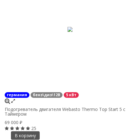
германия
бенз\диз\12В
5 кВт
Подогреватель двигателя Webasto Thermo Top Start 5 с
Таймером
69 000
₽
25
В корзину