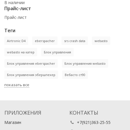
В наличии
Прайс-лист
Прайс-лист
Теги
Airtronic D4
eberspacher
srs crash data
webasto
webasto на катер
Блок управления
Блок управления eberspacher
Блок управления webasto
Блок управления эбершпехер
Вебасто ст90
показать все
ПРИЛОЖЕНИЯ
КОНТАКТЫ
Магазин
+7(921)363-25-55