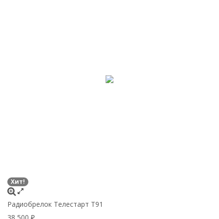
Хит!
Радиобрелок Телестарт Т91
38 500
₽