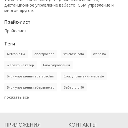
дистанционное управление вебасто, GSM управление и
многое другое.
Прайс-лист
Прайс-лист
Теги
Airtronic D4
eberspacher
srs crash data
webasto
webasto на катер
Блок управления
Блок управления eberspacher
Блок управления webasto
Блок управления эбершпехер
Вебасто ст90
показать все
ПРИЛОЖЕНИЯ
КОНТАКТЫ