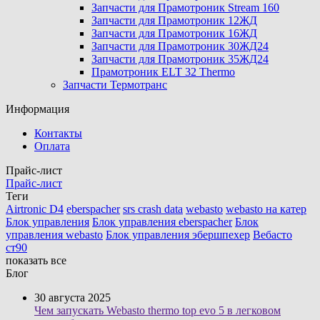
Запчасти для Прамотроник Stream 160
Запчасти для Прамотроник 12ЖД
Запчасти для Прамотроник 16ЖД
Запчасти для Прамотроник 30ЖД24
Запчасти для Прамотроник 35ЖД24
Прамотроник ELT 32 Thermo
Запчасти Термотранс
Информация
Контакты
Оплата
Прайс-лист
Прайс-лист
Теги
Airtronic D4
eberspacher
srs crash data
webasto
webasto на катер
Блок управления
Блок управления eberspacher
Блок
управления webasto
Блок управления эбершпехер
Вебасто
ст90
показать все
Блог
30 августа 2025
Чем запускать Webasto thermo top evo 5 в легковом