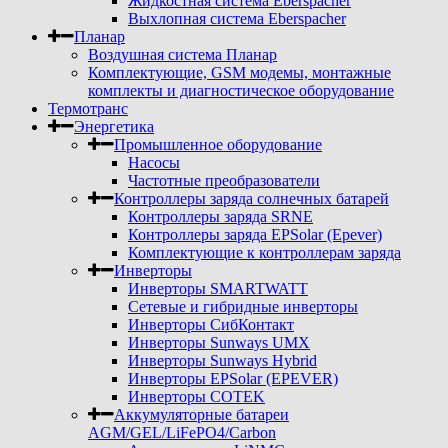
Жидкостная система Eberspacher
Выхлопная система Eberspacher
Планар
Воздушная система Планар
Комплектующие, GSM модемы, монтажные
комплекты и диагностическое оборудование
Термотранс
Энергетика
Промышленное оборудование
Насосы
Частотные преобразователи
Контроллеры заряда солнечных батарей
Контроллеры заряда SRNE
Контроллеры заряда EPSolar (Epever)
Комплектующие к контроллерам заряда
Инверторы
Инверторы SMARTWATT
Сетевые и гибридные инверторы
Инверторы СибКонтакт
Инверторы Sunways UMX
Инверторы Sunways Hybrid
Инверторы EPSolar (EPEVER)
Инверторы COTEK
Аккумуляторные батареи
AGM/GEL/LiFePO4/Carbon