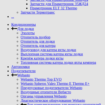
Запчасти для Прамотроник 35ЖД24
Прамотроник ELT 32 Thermo
Запчасти Термотранс
...
Кондиционеры
Для лодки
Эхолоты
Отопитель подбор
Отопитель для лодки
Отопитель для катера
Воздуховод для катера яхты лодки
Выхлопная система катера яхты лодки
Крепёж катера лодки яхты
Топливная система катера лодки яхты кемпера
Автономки
Подогреватели
Webasto
Webasto Thermo Top EVO
Webasto Spheros Valeo Thermo E Thermo E+
Предпусковые подогреватели Webasto
Воздушные отопители Вебасто
Органы управления Webasto
Диагностическое оборудование Webasto
Доп комплектующие для монтажа отопителей