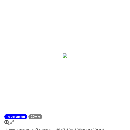
германия
20мм
Циркуляционный насос U 4847 12V 130град (20мм)