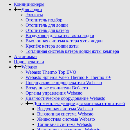
Кондиционеры
Для лодки
Эхолоты
Отопитель подбор
Отопитель для лодки
Отопитель для катера
Воздуховод для катера яхты лодки
Выхлопная система катера яхты лодки
Крепёж катера лодки яхты
Топливная система катера лодки яхты кемпера
Автономки
Подогреватели
Webasto
Webasto Thermo Top EVO
Webasto Spheros Valeo Thermo E Thermo E+
Предпусковые подогреватели Webasto
Воздушные отопители Вебасто
Органы управления Webasto
Диагностическое оборудование Webasto
Доп комплектующие для монтажа отопителей
Воздушная система Webasto
Выхлопная система Webasto
Жидкостная система Webasto
Топливная система Webasto
Электрическая система Webasto