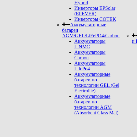
Hybrid
Инверторы EPSolar
(EPEVER)
Инверторы COTEK
Аккумуляторные
батареи
AGM/GEL/LiFePO4/Carbon
Аккумуляторы
и 
LiNMC
Аккумуляторы
Carbon
Аккумуляторы
LifePo4
Аккумуляторные
батареи по
технологии GEL (Gel
Electrolite)
Аккумуляторные
батареи по
технологии AGM
(Absorbent Glass Mat)