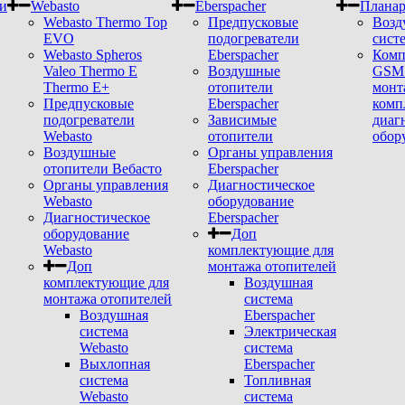
и
Webasto
Eberspacher
Плана
Webasto Thermo Top
Предпусковые
Возд
EVO
подогреватели
сист
Webasto Spheros
Eberspacher
Комп
Valeo Thermo E
Воздушные
GSM 
Thermo E+
отопители
монт
Предпусковые
Eberspacher
комп
подогреватели
Зависимые
диаг
Webasto
отопители
обор
Воздушные
Органы управления
отопители Вебасто
Eberspacher
Органы управления
Диагностическое
Webasto
оборудование
Диагностическое
Eberspacher
оборудование
Доп
Webasto
комплектующие для
Доп
монтажа отопителей
комплектующие для
Воздушная
монтажа отопителей
система
Воздушная
Eberspacher
система
Электрическая
Webasto
система
Выхлопная
Eberspacher
система
Топливная
Webasto
система