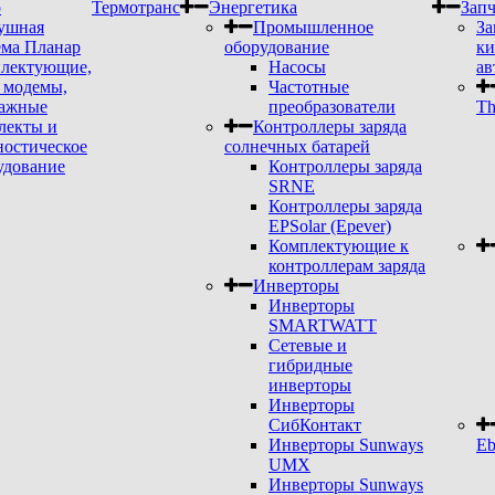
р
Термотранс
Энергетика
Запч
ушная
Промышленное
За
ема Планар
оборудование
ки
лектующие,
Насосы
ав
модемы,
Частотные
ажные
преобразователи
Th
лекты и
Контроллеры заряда
ностическое
солнечных батарей
удование
Контроллеры заряда
SRNE
Контроллеры заряда
EPSolar (Epever)
Комплектующие к
контроллерам заряда
Инверторы
Инверторы
SMARTWATT
Сетевые и
гибридные
инверторы
Инверторы
СибКонтакт
Инверторы Sunways
Eb
UMX
Инверторы Sunways