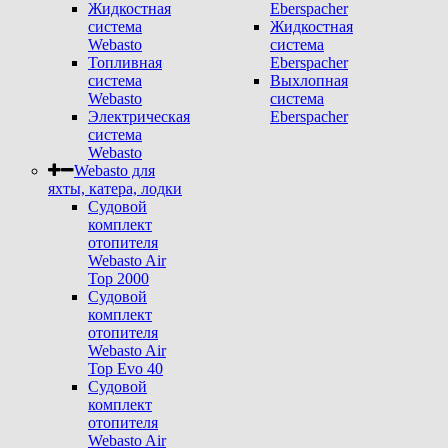
Жидкостная
Eberspacher
система
Жидкостная
Webasto
система
Топливная
Eberspacher
система
Выхлопная
Webasto
система
Электрическая
Eberspacher
система
Webasto
Webasto для
яхты, катера, лодки
Судовой
комплект
отопителя
Webasto Air
Top 2000
Судовой
комплект
отопителя
Webasto Air
Top Evo 40
Судовой
комплект
отопителя
Webasto Air