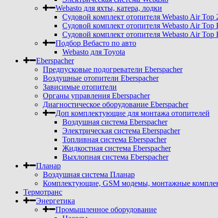
Webasto для яхты, катера, лодки
Судовой комплект отопителя Webasto Air Top 
Судовой комплект отопителя Webasto Air Top 
Судовой комплект отопителя Webasto Air Top 
Подбор Вебасто по авто
Webasto для Toyota
Eberspacher
Предпусковые подогреватели Eberspacher
Воздушные отопители Eberspacher
Зависимые отопители
Органы управления Eberspacher
Диагностическое оборудование Eberspacher
Доп комплектующие для монтажа отопителей
Воздушная система Eberspacher
Электрическая система Eberspacher
Топливная система Eberspacher
Жидкостная система Eberspacher
Выхлопная система Eberspacher
Планар
Воздушная система Планар
Комплектующие, GSM модемы, монтажные комплект
Термотранс
Энергетика
Промышленное оборудование