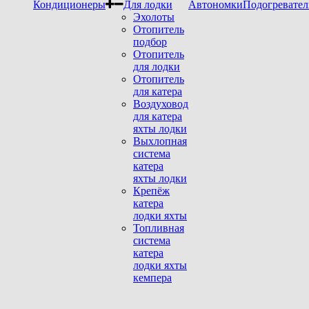
Кондиционеры
Для лодки
Автономки
Подогревател
Эхолоты
Отопитель
подбор
Отопитель
для лодки
Отопитель
для катера
Воздуховод
для катера
яхты лодки
Выхлопная
система
катера
яхты лодки
Крепёж
катера
лодки яхты
Топливная
система
катера
лодки яхты
кемпера